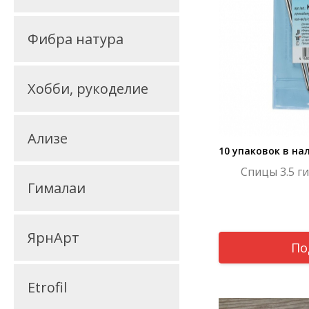
Фибра натура
Хобби, рукоделие
Ализе
10 упаковок в на
Спицы 3.5 г
Гималаи
ЯрнАрт
По
Etrofil