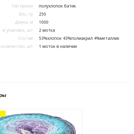
Тип пряжи
полухлопок батик
Вес, гр
250
Длина, м
1000
в упаковке, шт
2 мотка
Состав
53%хлопок 43%полиакрил 4%металлик
 количество, шт
1 моток в наличии
ры