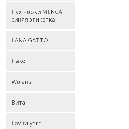
Пух норки MENCA
синяя этикетка
LANA GATTO
Нако
Wolans
Вита
LaVita yarn