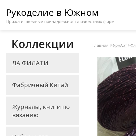
Рукоделие в Южном
Пряжа и швейные принадлежности известных фирм
Коллекции
Главная
ЯрнАрт
Фл
ЛА ФИЛАТИ
Фабричный Китай
Журналы, книги по
вязанию