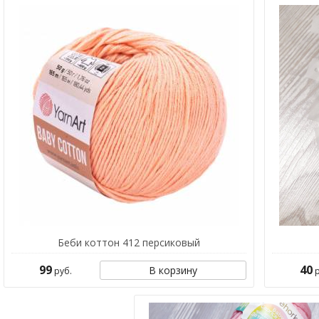
Беби коттон 412 персиковый
99
40
В корзину
руб.
р