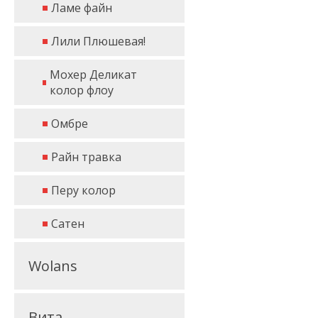
Ламе файн
Лили Плюшевая!
Мохер Деликат
колор флоу
Омбре
Райн травка
Перу колор
Сатен
Wolans
Вита