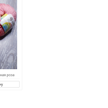
ная роза
ну