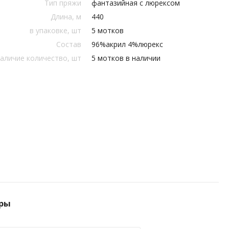
Тип пряжи
фантазийная с люрексом
Длина, м
440
в упаковке, шт
5 мотков
Состав
96%акрил 4%люрекс
аличие количество, шт
5 мотков в наличии
ры