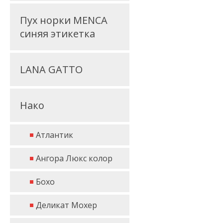
Пух норки MENCA
синяя этикетка
LANA GATTO
Нако
Атлантик
Ангора Люкс колор
Бохо
Деликат Мохер