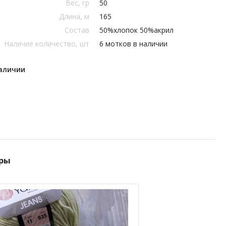
Вес, гр
50
Длина, м
165
Состав
50%хлопок 50%акрил
Наличие количество, шт
6 мотков в наличии
наличии
ры