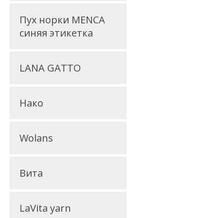
Пух норки MENCA
синяя этикетка
LANA GATTO
Нако
Wolans
Вита
LaVita yarn