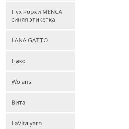
Пух норки MENCA
синяя этикетка
LANA GATTO
Нако
Wolans
Вита
LaVita yarn