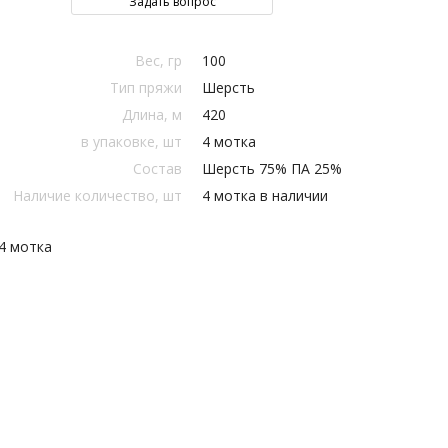
Задать вопрос
Вес, гр
100
Тип пряжи
Шерсть
Длина, м
420
в упаковке, шт
4 мотка
Состав
Шерсть 75% ПА 25%
Наличие количество, шт
4 мотка в наличии
4 мотка