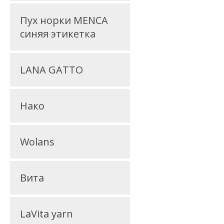
Пух норки MENCA
синяя этикетка
LANA GATTO
Нако
Wolans
Вита
LaVita yarn