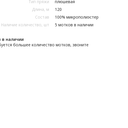
Тип пряжи
плюшевая
Длина, м
120
Состав
100% микрополиэстер
Наличие количество, шт
5 мотков в наличии
в в наличии
буется большее количество мотков, звоните