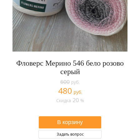
Фловерс Мерино 546 бело розово
серый
600
руб.
480
руб.
20
Скидка
%
Задать вопрос