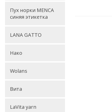
Пух норки MENCA
синяя этикетка
LANA GATTO
Нако
Wolans
Вита
LaVita yarn