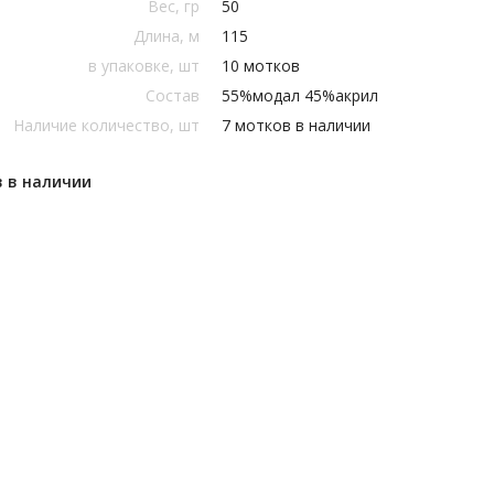
Вес, гр
50
Длина, м
115
в упаковке, шт
10 мотков
Состав
55%модал 45%акрил
Наличие количество, шт
7 мотков в наличии
в в наличии