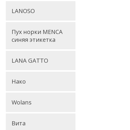
LANOSO
Пух норки MENCA
синяя этикетка
LANA GATTO
Нако
Wolans
Вита