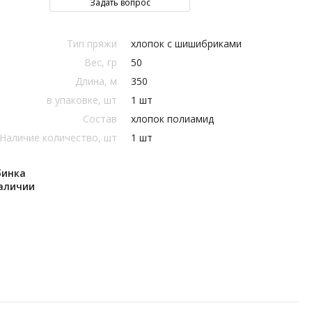
Задать вопрос
Тип пряжи
хлопок с шишибриками
Вес, гр
50
Длина, м
350
в упаковке, шт
1 шт
Состав
хлопок полиамид
Наличие количество, шт
1 шт
бинка
наличии