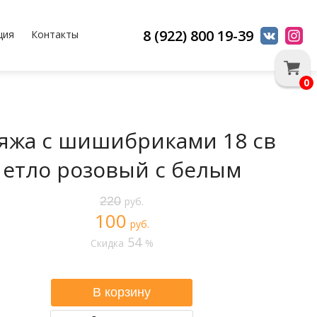
8 (922) 800 19-39
ция
Контакты
0
яжа с шишибриками 18 св
етло розовый с белым
220
руб.
100
руб.
54
Скидка
%