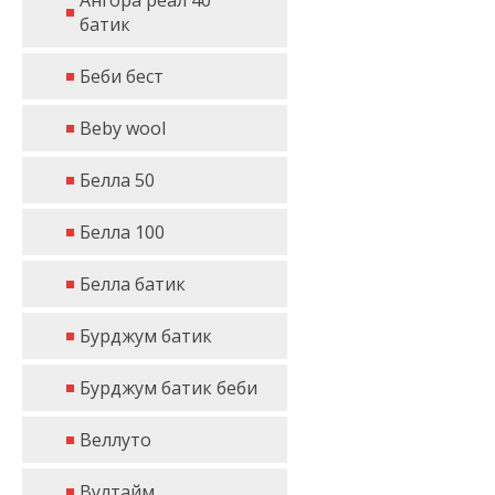
Ангора реал 40
батик
Беби бест
Beby wool
Белла 50
Белла 100
Белла батик
Бурджум батик
Бурджум батик беби
Веллуто
Вултайм