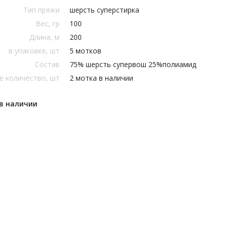
Тип пряжи
шерсть суперстирка
Вес, гр
100
Длина, м
200
в упаковке, шт
5 мотков
Состав
75% шерсть супервош 25%полиамид
е количество, шт
2 мотка в наличии
 в наличии