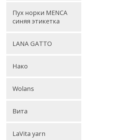
Пух норки MENCA
синяя этикетка
LANA GATTO
Нако
Wolans
Вита
LaVita yarn