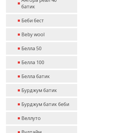
Ангора реал 40
батик
Беби бест
Beby wool
Белла 50
Белла 100
Белла батик
Бурджум батик
Бурджум батик беби
Веллуто
Вултайм