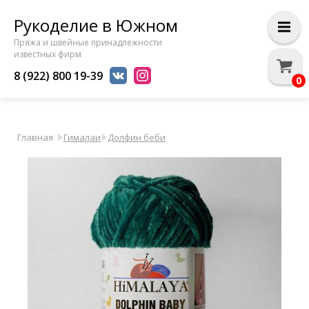
Рукоделие в Южном
Пряжа и швейные принадлежности
известных фирм
8 (922) 800 19-39
0
Главная
Гималаи
Долфин беби