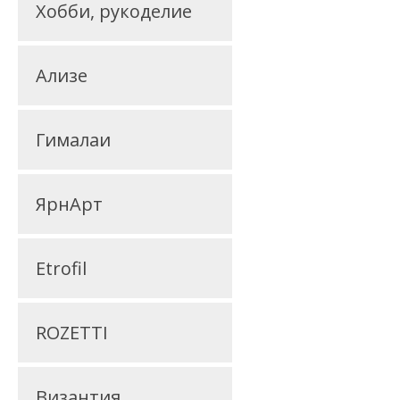
Хобби, рукоделие
Ализе
Гималаи
ЯрнАрт
Etrofil
ROZETTI
Византия