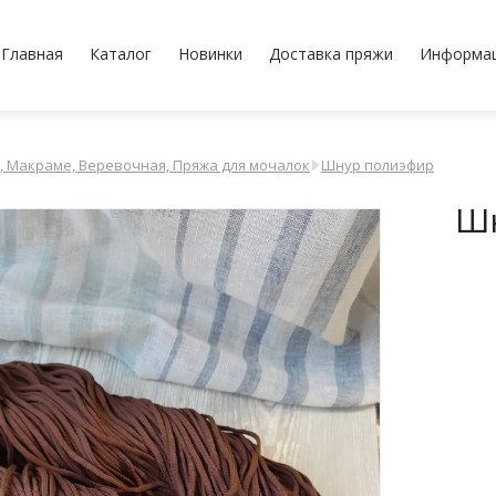
Главная
Каталог
Новинки
Доставка пряжи
Информа
, Макраме, Веревочная, Пряжа для мочалок
Шнур полиэфир
Шн