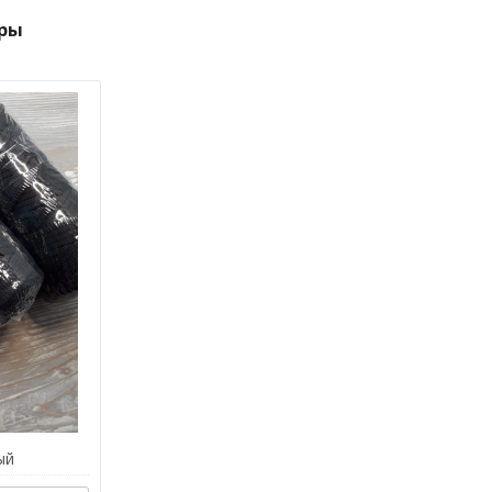
ры
ый