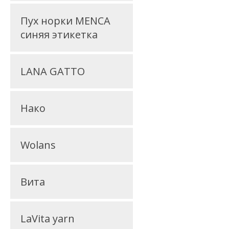
Пух норки MENCA
синяя этикетка
LANA GATTO
Нако
Wolans
Вита
LaVita yarn