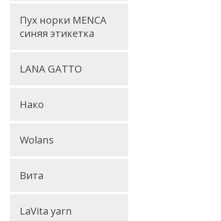
Пух норки MENCA
синяя этикетка
LANA GATTO
Нако
Wolans
Вита
LaVita yarn