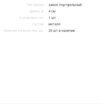
Тип пряжи
замок портфельный
Длина, м
4 см
в упаковке, шт
1 шт
Состав
металл
Наличие количество, шт
20 шт в наличии