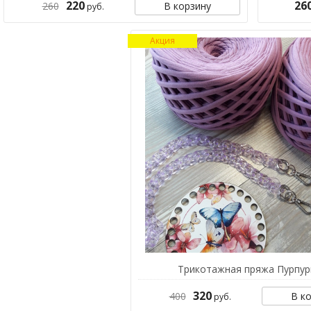
220
26
260
В корзину
руб.
Акция
Трикотажная пряжа Пурпу
320
400
В к
руб.