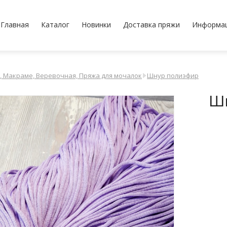
Главная
Каталог
Новинки
Доставка пряжи
Информа
, Макраме, Веревочная, Пряжа для мочалок
Шнур полиэфир
Шн