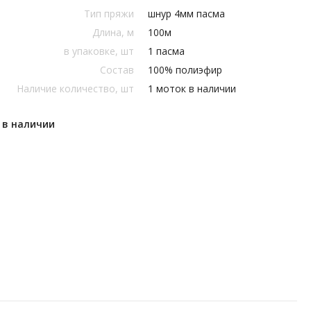
Тип пряжи
шнур 4мм пасма
Длина, м
100м
в упаковке, шт
1 пасма
Состав
100% полиэфир
Наличие количество, шт
1 моток в наличии
 в наличии