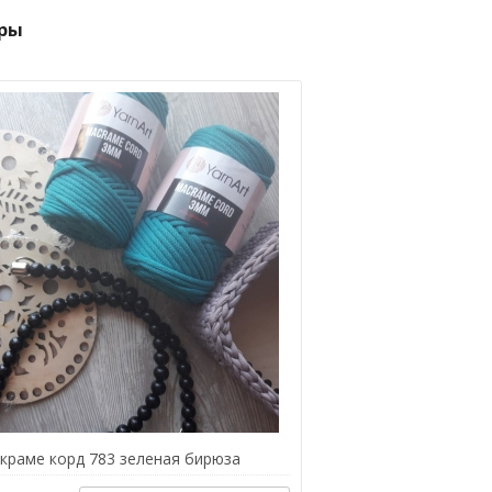
ры
краме корд 783 зеленая бирюза