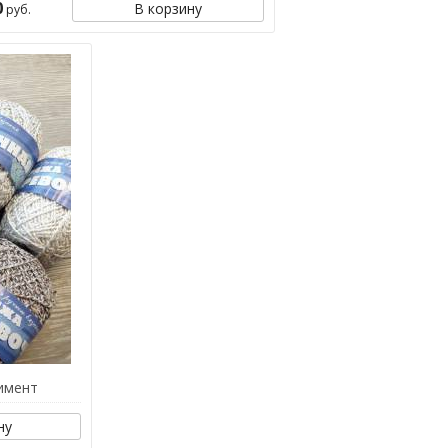
0
В корзину
руб.
имент
ну