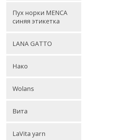
Пух норки MENCA
синяя этикетка
LANA GATTO
Нако
Wolans
Вита
LaVita yarn