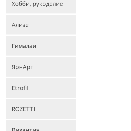
Хобби, рукоделие
Ализе
Гималаи
ЯрнАрт
Etrofil
ROZETTI
Византия